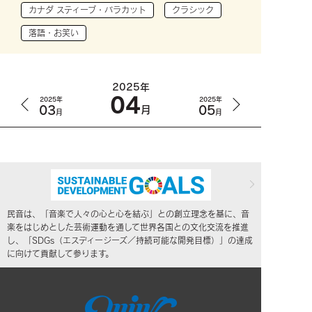
カナダ スティーブ・バラカット
クラシック
落語・お笑い
2025年
04
2025年
2025年
03
05
月
月
月
民音は、「音楽で人々の心と心を結ぶ」との創立理念を基に、音
楽をはじめとした芸術運動を通して世界各国との文化交流を推進
し、「SDGs（エスディージーズ／持続可能な開発目標）」の達成
に向けて貢献して参ります。