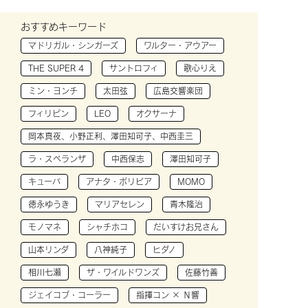
おすすめキーワード
マドリガル・シンガーズ
ワルター・アウアー
THE SUPER 4
サントロフィ
歌心りえ
ミン・ヨンチ
太田弦
広島交響楽団
フィリピン
LEO
オクサーナ
岡本真夜、小野正利、澤田知可子、中西圭三
ラ・スペランザ
中西保志
澤田知可子
キューバ
アナタ・ボリビア
MOMO
徳永ゆうき
マリアセレン
青木隆治
モノマネ
シャチホコ
だいすけお兄さん
山本リンダ
八神純子
ヒダノ
相川七瀬
ザ・ワイルドワンズ
佐藤竹善
ジェイコブ・コーラー
指揮コン × Ｎ響