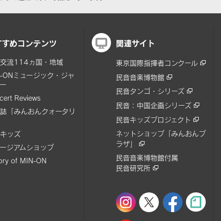
すすめコンテンツ
関連サイト
交流114ヵ国・地域
東京国際指揮者コンクール
N-ONミュージック・ジャ
民音音楽博物館
ー
民音タンゴ・シリーズ
cert Reviews
民音：中国企画シリーズ
誌「みんおんクォータリ
民音キッズプロジェクト
ネットショップ「みんおんプ
キッズ
ラザ」
ージアムショップ
民音音楽博物館付属
tory of MIN-ON
民音研究所