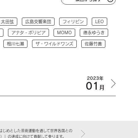
太田弦
広島交響楽団
フィリピン
LEO
アナタ・ボリビア
MOMO
徳永ゆうき
相川七瀬
ザ・ワイルドワンズ
佐藤竹善
2023年
01
月
はじめとした芸術運動を通して世界各国との
標）」の達成に向けて貢献して参ります。