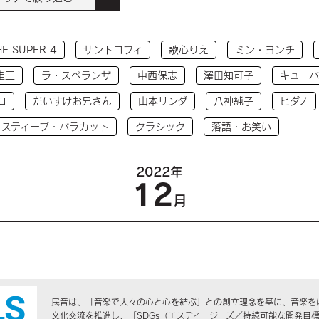
HE SUPER 4
サントロフィ
歌心りえ
ミン・ヨンチ
圭三
ラ・スペランザ
中西保志
澤田知可子
キューバ
コ
だいすけお兄さん
山本リンダ
八神純子
ヒダノ
 スティーブ・バラカット
クラシック
落語・お笑い
2022年
12
月
民音は、「音楽で人々の心と心を結ぶ」との創立理念を基に、音楽を
文化交流を推進し、「SDGs（エスディージーズ／持続可能な開発目