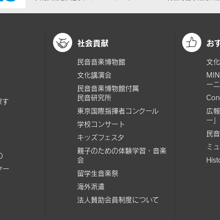
社会貢献
お
民音音楽博物館
文化
文化講演会
MI
ーニ
民音音楽博物館付属
民音研究所
Con
探す
東京国際指揮者コンクール
広報
ー」
学校コンサート
民音
キッズフェスタ
ミュ
親子のための体験学習・音楽
の
会
His
ター
留学生音楽祭
海外派遣
法人賛助会員制度について