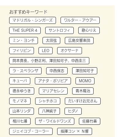
おすすめキーワード
マドリガル・シンガーズ
ワルター・アウアー
THE SUPER 4
サントロフィ
歌心りえ
ミン・ヨンチ
太田弦
広島交響楽団
フィリピン
LEO
オクサーナ
岡本真夜、小野正利、澤田知可子、中西圭三
ラ・スペランザ
中西保志
澤田知可子
キューバ
アナタ・ボリビア
MOMO
徳永ゆうき
マリアセレン
青木隆治
モノマネ
シャチホコ
だいすけお兄さん
山本リンダ
八神純子
ヒダノ
相川七瀬
ザ・ワイルドワンズ
佐藤竹善
ジェイコブ・コーラー
指揮コン × Ｎ響