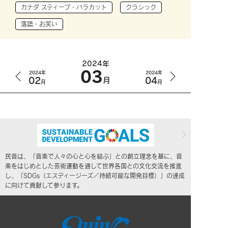
カナダ スティーブ・バラカット
クラシック
落語・お笑い
2024年
03
2024年
2024年
02
04
月
月
月
民音は、「音楽で人々の心と心を結ぶ」との創立理念を基に、音
楽をはじめとした芸術運動を通して世界各国との文化交流を推進
し、「SDGs（エスディージーズ／持続可能な開発目標）」の達成
に向けて貢献して参ります。