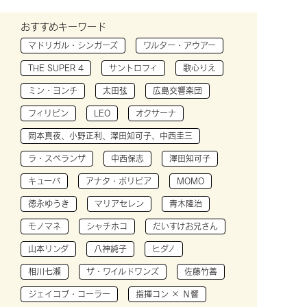
おすすめキーワード
マドリガル・シンガーズ
ワルター・アウアー
THE SUPER 4
サントロフィ
歌心りえ
ミン・ヨンチ
太田弦
広島交響楽団
フィリピン
LEO
オクサーナ
岡本真夜、小野正利、澤田知可子、中西圭三
ラ・スペランザ
中西保志
澤田知可子
キューバ
アナタ・ボリビア
MOMO
徳永ゆうき
マリアセレン
青木隆治
モノマネ
シャチホコ
だいすけお兄さん
山本リンダ
八神純子
ヒダノ
相川七瀬
ザ・ワイルドワンズ
佐藤竹善
ジェイコブ・コーラー
指揮コン × Ｎ響