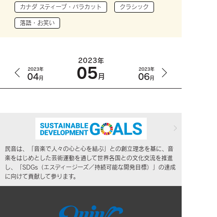
カナダ スティーブ・バラカット
クラシック
落語・お笑い
2023年
05
2023年
2023年
04
06
月
月
月
民音は、「音楽で人々の心と心を結ぶ」との創立理念を基に、音
楽をはじめとした芸術運動を通して世界各国との文化交流を推進
し、「SDGs（エスディージーズ／持続可能な開発目標）」の達成
に向けて貢献して参ります。