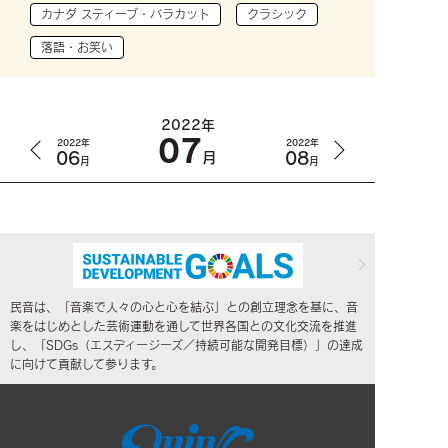
カナダ スティーブ・バラカット
クラシック
落語・お笑い
2022年
07
2022年
2022年
06
08
月
月
月
民音は、「音楽で人々の心と心を結ぶ」との創立理念を基に、音
楽をはじめとした芸術運動を通して世界各国との文化交流を推進
し、「SDGs（エスディージーズ／持続可能な開発目標）」の達成
に向けて貢献して参ります。