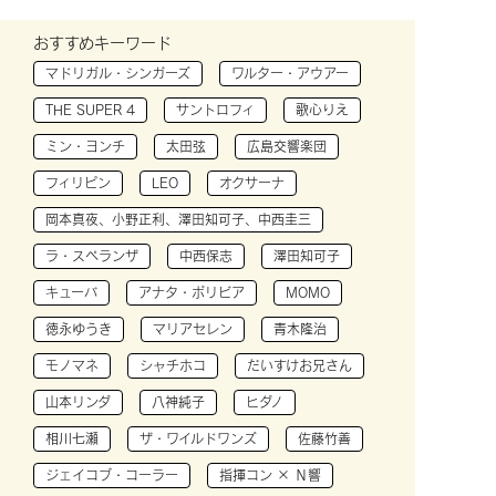
おすすめキーワード
マドリガル・シンガーズ
ワルター・アウアー
THE SUPER 4
サントロフィ
歌心りえ
ミン・ヨンチ
太田弦
広島交響楽団
フィリピン
LEO
オクサーナ
岡本真夜、小野正利、澤田知可子、中西圭三
ラ・スペランザ
中西保志
澤田知可子
キューバ
アナタ・ボリビア
MOMO
徳永ゆうき
マリアセレン
青木隆治
モノマネ
シャチホコ
だいすけお兄さん
山本リンダ
八神純子
ヒダノ
相川七瀬
ザ・ワイルドワンズ
佐藤竹善
ジェイコブ・コーラー
指揮コン × Ｎ響