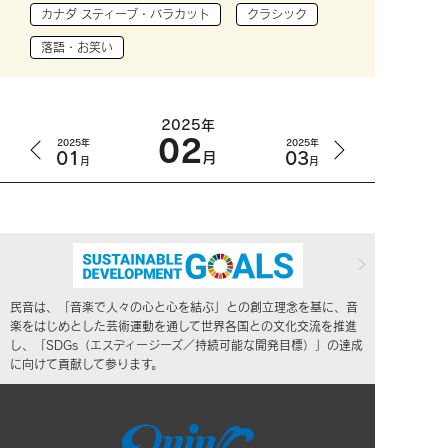
カナダ スティーブ・バラカット
クラシック
落語・お笑い
2025年
02
2025年
2025年
01
03
月
月
月
民音は、「音楽で人々の心と心を結ぶ」との創立理念を基に、音
楽をはじめとした芸術運動を通して世界各国との文化交流を推進
し、「SDGs（エスディージーズ／持続可能な開発目標）」の達成
に向けて貢献して参ります。