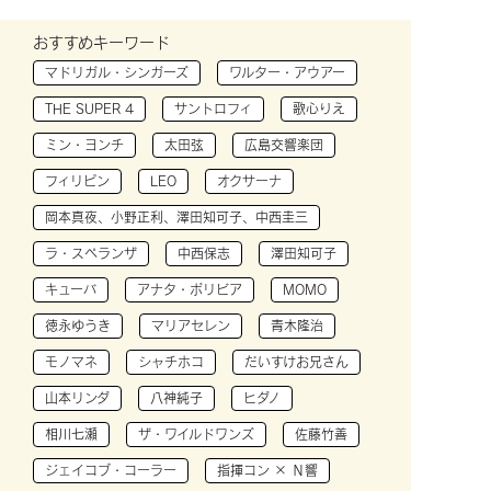
おすすめキーワード
マドリガル・シンガーズ
ワルター・アウアー
THE SUPER 4
サントロフィ
歌心りえ
ミン・ヨンチ
太田弦
広島交響楽団
フィリピン
LEO
オクサーナ
岡本真夜、小野正利、澤田知可子、中西圭三
ラ・スペランザ
中西保志
澤田知可子
キューバ
アナタ・ボリビア
MOMO
徳永ゆうき
マリアセレン
青木隆治
モノマネ
シャチホコ
だいすけお兄さん
山本リンダ
八神純子
ヒダノ
相川七瀬
ザ・ワイルドワンズ
佐藤竹善
ジェイコブ・コーラー
指揮コン × Ｎ響