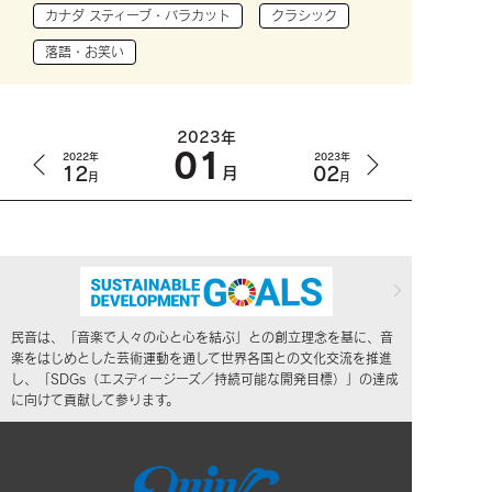
カナダ スティーブ・バラカット
クラシック
落語・お笑い
2023年
01
2022年
2023年
12
02
月
月
月
民音は、「音楽で人々の心と心を結ぶ」との創立理念を基に、音
楽をはじめとした芸術運動を通して世界各国との文化交流を推進
し、「SDGs（エスディージーズ／持続可能な開発目標）」の達成
に向けて貢献して参ります。