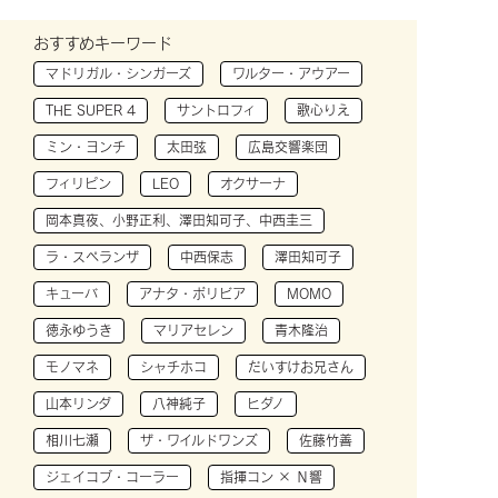
おすすめキーワード
マドリガル・シンガーズ
ワルター・アウアー
THE SUPER 4
サントロフィ
歌心りえ
ミン・ヨンチ
太田弦
広島交響楽団
フィリピン
LEO
オクサーナ
岡本真夜、小野正利、澤田知可子、中西圭三
ラ・スペランザ
中西保志
澤田知可子
キューバ
アナタ・ボリビア
MOMO
徳永ゆうき
マリアセレン
青木隆治
モノマネ
シャチホコ
だいすけお兄さん
山本リンダ
八神純子
ヒダノ
相川七瀬
ザ・ワイルドワンズ
佐藤竹善
ジェイコブ・コーラー
指揮コン × Ｎ響