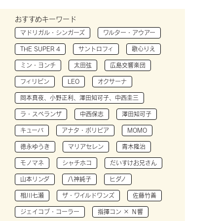
おすすめキーワード
マドリガル・シンガーズ
ワルター・アウアー
THE SUPER 4
サントロフィ
歌心りえ
ミン・ヨンチ
太田弦
広島交響楽団
フィリピン
LEO
オクサーナ
岡本真夜、小野正利、澤田知可子、中西圭三
ラ・スペランザ
中西保志
澤田知可子
キューバ
アナタ・ボリビア
MOMO
徳永ゆうき
マリアセレン
青木隆治
モノマネ
シャチホコ
だいすけお兄さん
山本リンダ
八神純子
ヒダノ
相川七瀬
ザ・ワイルドワンズ
佐藤竹善
ジェイコブ・コーラー
指揮コン × Ｎ響