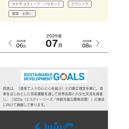
カナダ スティーブ・バラカット
クラシック
落語・お笑い
2025年
07
2025年
2025年
06
08
月
月
月
民音は、「音楽で人々の心と心を結ぶ」との創立理念を基に、音
楽をはじめとした芸術運動を通して世界各国との文化交流を推進
し、「SDGs（エスディージーズ／持続可能な開発目標）」の達成
に向けて貢献して参ります。