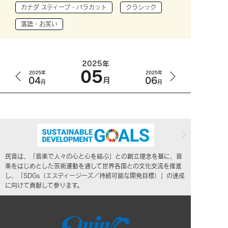
カナダ スティーブ・バラカット
クラシック
落語・お笑い
2025年
05
2025年
2025年
04
06
月
月
月
民音は、「音楽で人々の心と心を結ぶ」との創立理念を基に、音
楽をはじめとした芸術運動を通して世界各国との文化交流を推進
し、「SDGs（エスディージーズ／持続可能な開発目標）」の達成
に向けて貢献して参ります。