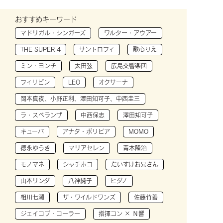
おすすめキーワード
マドリガル・シンガーズ
ワルター・アウアー
THE SUPER 4
サントロフィ
歌心りえ
ミン・ヨンチ
太田弦
広島交響楽団
フィリピン
LEO
オクサーナ
岡本真夜、小野正利、澤田知可子、中西圭三
ラ・スペランザ
中西保志
澤田知可子
キューバ
アナタ・ボリビア
MOMO
徳永ゆうき
マリアセレン
青木隆治
モノマネ
シャチホコ
だいすけお兄さん
山本リンダ
八神純子
ヒダノ
相川七瀬
ザ・ワイルドワンズ
佐藤竹善
ジェイコブ・コーラー
指揮コン × Ｎ響