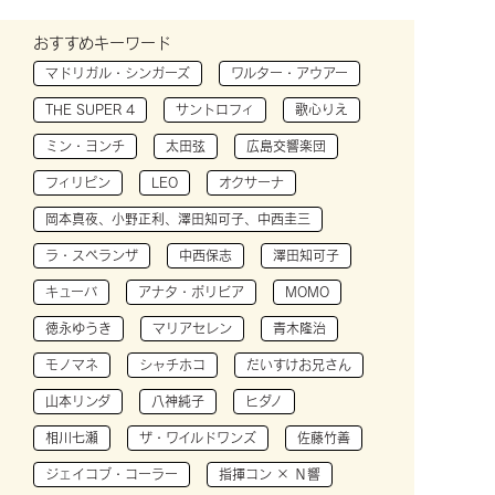
おすすめキーワード
マドリガル・シンガーズ
ワルター・アウアー
THE SUPER 4
サントロフィ
歌心りえ
ミン・ヨンチ
太田弦
広島交響楽団
フィリピン
LEO
オクサーナ
岡本真夜、小野正利、澤田知可子、中西圭三
ラ・スペランザ
中西保志
澤田知可子
キューバ
アナタ・ボリビア
MOMO
徳永ゆうき
マリアセレン
青木隆治
モノマネ
シャチホコ
だいすけお兄さん
山本リンダ
八神純子
ヒダノ
相川七瀬
ザ・ワイルドワンズ
佐藤竹善
ジェイコブ・コーラー
指揮コン × Ｎ響