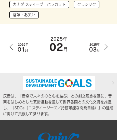
カナダ スティーブ・バラカット
クラシック
落語・お笑い
2025年
02
2025年
2025年
01
03
月
月
月
民音は、「音楽で人々の心と心を結ぶ」との創立理念を基に、音
楽をはじめとした芸術運動を通して世界各国との文化交流を推進
し、「SDGs（エスディージーズ／持続可能な開発目標）」の達成
に向けて貢献して参ります。