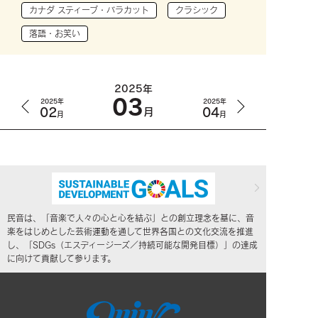
カナダ スティーブ・バラカット
クラシック
落語・お笑い
2025年
03
2025年
2025年
02
04
月
月
月
民音は、「音楽で人々の心と心を結ぶ」との創立理念を基に、音
楽をはじめとした芸術運動を通して世界各国との文化交流を推進
し、「SDGs（エスディージーズ／持続可能な開発目標）」の達成
に向けて貢献して参ります。