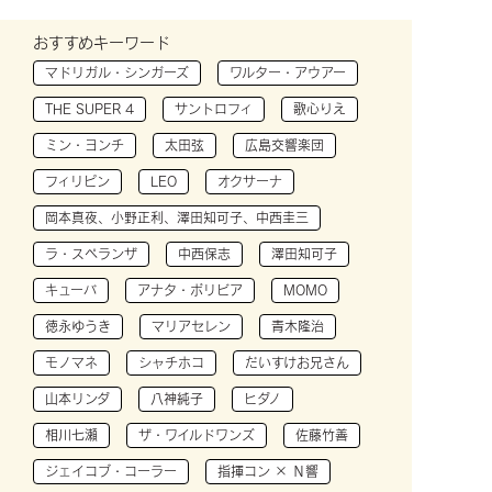
おすすめキーワード
マドリガル・シンガーズ
ワルター・アウアー
THE SUPER 4
サントロフィ
歌心りえ
ミン・ヨンチ
太田弦
広島交響楽団
フィリピン
LEO
オクサーナ
岡本真夜、小野正利、澤田知可子、中西圭三
ラ・スペランザ
中西保志
澤田知可子
キューバ
アナタ・ボリビア
MOMO
徳永ゆうき
マリアセレン
青木隆治
モノマネ
シャチホコ
だいすけお兄さん
山本リンダ
八神純子
ヒダノ
相川七瀬
ザ・ワイルドワンズ
佐藤竹善
ジェイコブ・コーラー
指揮コン × Ｎ響