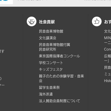
社会貢献
お
民音音楽博物館
文化
文化講演会
MI
ーニ
民音音楽博物館付属
民音研究所
Con
探す
東京国際指揮者コンクール
広報
ー」
学校コンサート
民音
キッズフェスタ
ミュ
親子のための体験学習・音楽
の
会
His
ター
留学生音楽祭
海外派遣
法人賛助会員制度について