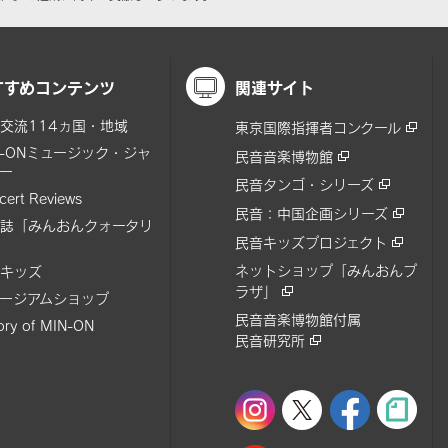
すすめコンテンツ
関連サイト
交流114ヵ国・地域
東京国際指揮者コンクール
N-ONミュージック・ジャ
民音音楽博物館
ー
民音タンゴ・シリーズ
cert Reviews
民音：中国企画シリーズ
誌「みんおんクォータリ
民音キッズプロジェクト
ネットショップ「みんおんプ
キッズ
ラザ」
ージアムショップ
民音音楽博物館付属
tory of MIN-ON
民音研究所