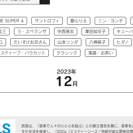
HE SUPER 4
サントロフィ
歌心りえ
ミン・ヨンチ
圭三
ラ・スペランザ
中西保志
澤田知可子
キューバ
コ
だいすけお兄さん
山本リンダ
八神純子
ヒダノ
 スティーブ・バラカット
クラシック
落語・お笑い
2023年
12
月
民音は、「音楽で人々の心と心を結ぶ」との創立理念を基に、音楽を
文化交流を推進し、「SDGs（エスディージーズ／持続可能な開発目