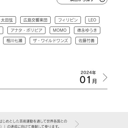
太田弦
広島交響楽団
フィリピン
LEO
アナタ・ボリビア
MOMO
徳永ゆうき
相川七瀬
ザ・ワイルドワンズ
佐藤竹善
2024年
01
月
はじめとした芸術運動を通して世界各国との
標）」の達成に向けて貢献して参ります。