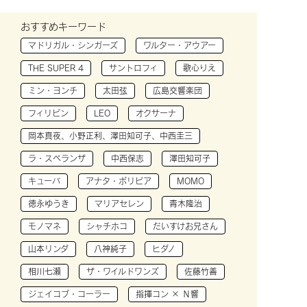
おすすめキーワード
マドリガル・シンガーズ
ワルター・アウアー
THE SUPER 4
サントロフィ
歌心りえ
ミン・ヨンチ
太田弦
広島交響楽団
フィリピン
LEO
オクサーナ
岡本真夜、小野正利、澤田知可子、中西圭三
ラ・スペランザ
中西保志
澤田知可子
キューバ
アナタ・ボリビア
MOMO
徳永ゆうき
マリアセレン
青木隆治
モノマネ
シャチホコ
だいすけお兄さん
山本リンダ
八神純子
ヒダノ
相川七瀬
ザ・ワイルドワンズ
佐藤竹善
ジェイコブ・コーラー
指揮コン × Ｎ響