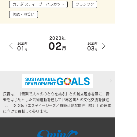
カナダ スティーブ・バラカット
クラシック
落語・お笑い
2023年
02
2023年
2023年
01
03
月
月
月
民音は、「音楽で人々の心と心を結ぶ」との創立理念を基に、音
楽をはじめとした芸術運動を通して世界各国との文化交流を推進
し、「SDGs（エスディージーズ／持続可能な開発目標）」の達成
に向けて貢献して参ります。