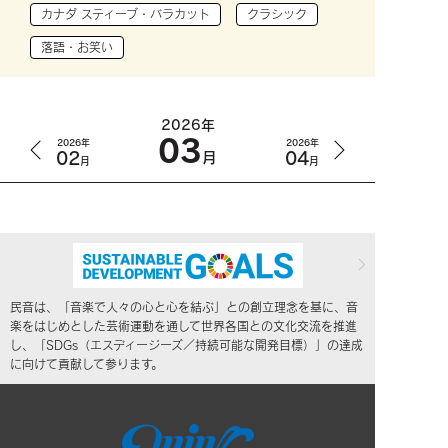
カナダ スティーブ・バラカット
クラシック
落語・お笑い
2026年
03
2026年
2026年
02
04
月
月
月
民音は、「音楽で人々の心と心を結ぶ」との創立理念を基に、音
楽をはじめとした芸術運動を通して世界各国との文化交流を推進
し、「SDGs（エスディージーズ／持続可能な開発目標）」の達成
に向けて貢献して参ります。