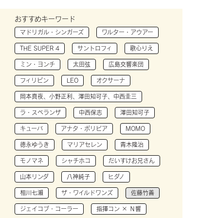
おすすめキーワード
マドリガル・シンガーズ
ワルター・アウアー
THE SUPER 4
サントロフィ
歌心りえ
ミン・ヨンチ
太田弦
広島交響楽団
フィリピン
LEO
オクサーナ
岡本真夜、小野正利、澤田知可子、中西圭三
ラ・スペランザ
中西保志
澤田知可子
キューバ
アナタ・ボリビア
MOMO
徳永ゆうき
マリアセレン
青木隆治
モノマネ
シャチホコ
だいすけお兄さん
山本リンダ
八神純子
ヒダノ
相川七瀬
ザ・ワイルドワンズ
佐藤竹善
ジェイコブ・コーラー
指揮コン × Ｎ響