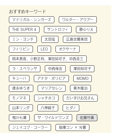
おすすめキーワード
マドリガル・シンガーズ
ワルター・アウアー
THE SUPER 4
サントロフィ
歌心りえ
ミン・ヨンチ
太田弦
広島交響楽団
フィリピン
LEO
オクサーナ
岡本真夜、小野正利、澤田知可子、中西圭三
ラ・スペランザ
中西保志
澤田知可子
キューバ
アナタ・ボリビア
MOMO
徳永ゆうき
マリアセレン
青木隆治
モノマネ
シャチホコ
だいすけお兄さん
山本リンダ
八神純子
ヒダノ
相川七瀬
ザ・ワイルドワンズ
佐藤竹善
ジェイコブ・コーラー
指揮コン × Ｎ響