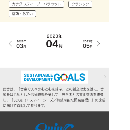
カナダ スティーブ・バラカット
クラシック
落語・お笑い
2023年
04
2023年
2023年
03
05
月
月
月
民音は、「音楽で人々の心と心を結ぶ」との創立理念を基に、音
楽をはじめとした芸術運動を通して世界各国との文化交流を推進
し、「SDGs（エスディージーズ／持続可能な開発目標）」の達成
に向けて貢献して参ります。