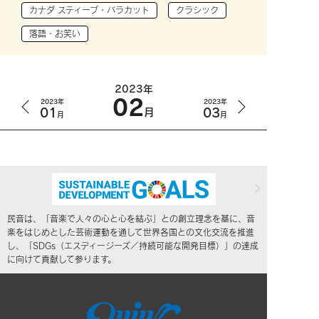
カナダ スティーブ・バラカット
クラシック
落語・お笑い
2023年
02
2023年
2023年
01
03
月
月
月
民音は、「音楽で人々の心と心を結ぶ」との創立理念を基に、音
楽をはじめとした芸術運動を通して世界各国との文化交流を推進
し、「SDGs（エスディージーズ／持続可能な開発目標）」の達成
に向けて貢献して参ります。