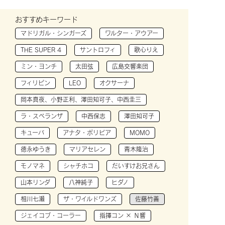
おすすめキーワード
マドリガル・シンガーズ
ワルター・アウアー
THE SUPER 4
サントロフィ
歌心りえ
ミン・ヨンチ
太田弦
広島交響楽団
フィリピン
LEO
オクサーナ
岡本真夜、小野正利、澤田知可子、中西圭三
ラ・スペランザ
中西保志
澤田知可子
キューバ
アナタ・ボリビア
MOMO
徳永ゆうき
マリアセレン
青木隆治
モノマネ
シャチホコ
だいすけお兄さん
山本リンダ
八神純子
ヒダノ
相川七瀬
ザ・ワイルドワンズ
佐藤竹善
ジェイコブ・コーラー
指揮コン × Ｎ響