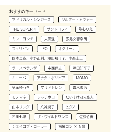
おすすめキーワード
マドリガル・シンガーズ
ワルター・アウアー
THE SUPER 4
サントロフィ
歌心りえ
ミン・ヨンチ
太田弦
広島交響楽団
フィリピン
LEO
オクサーナ
岡本真夜、小野正利、澤田知可子、中西圭三
ラ・スペランザ
中西保志
澤田知可子
キューバ
アナタ・ボリビア
MOMO
徳永ゆうき
マリアセレン
青木隆治
モノマネ
シャチホコ
だいすけお兄さん
山本リンダ
八神純子
ヒダノ
相川七瀬
ザ・ワイルドワンズ
佐藤竹善
ジェイコブ・コーラー
指揮コン × Ｎ響