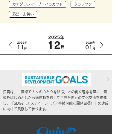
カナダ スティーブ・バラカット
クラシック
落語・お笑い
2025年
12
2025年
2026年
11
01
月
月
月
民音は、「音楽で人々の心と心を結ぶ」との創立理念を基に、音
楽をはじめとした芸術運動を通して世界各国との文化交流を推進
し、「SDGs（エスディージーズ／持続可能な開発目標）」の達成
に向けて貢献して参ります。