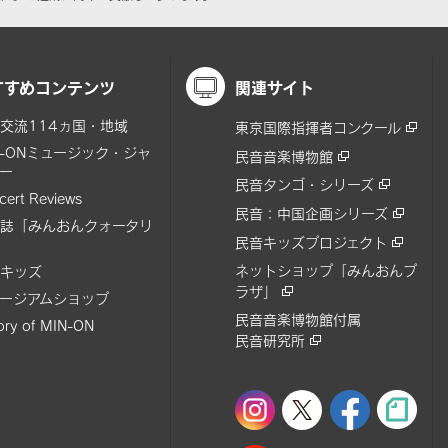
すすめコンテンツ
関連サイト
交流114ヵ国・地域
東京国際指揮者コンクール
N-ONミュージック・ジャ
民音音楽博物館
ー
民音タンゴ・シリーズ
cert Reviews
民音：中国企画シリーズ
誌「みんおんクォータリ
民音キッズプロジェクト
ネットショップ「みんおんプ
キッズ
ラザ」
ージアムショップ
民音音楽博物館付属
tory of MIN-ON
民音研究所