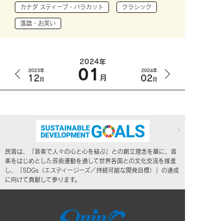
カナダ スティーブ・バラカット
クラシック
落語・お笑い
2024年
01
2023年
2024年
12
02
月
月
月
民音は、「音楽で人々の心と心を結ぶ」との創立理念を基に、音
楽をはじめとした芸術運動を通して世界各国との文化交流を推進
し、「SDGs（エスディージーズ／持続可能な開発目標）」の達成
に向けて貢献して参ります。