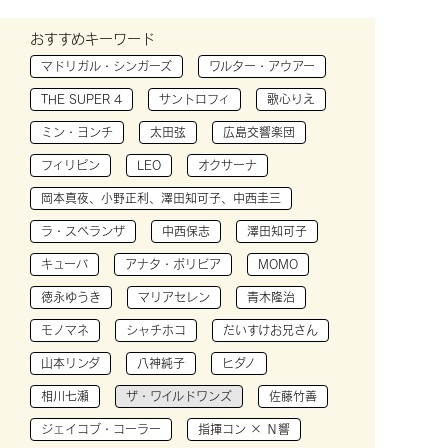
おすすめキーワード
マドリガル・シンガーズ
ワルター・アウアー
THE SUPER 4
サントロフィ
歌心りえ
ミン・ヨンチ
太田弦
広島交響楽団
フィリピン
LEO
オクサーナ
岡本真夜、小野正利、澤田知可子、中西圭三
ラ・スペランザ
中西保志
澤田知可子
キューバ
アナタ・ボリビア
MOMO
徳永ゆうき
マリアセレン
青木隆治
モノマネ
シャチホコ
だいすけお兄さん
山本リンダ
八神純子
ヒダノ
相川七瀬
ザ・ワイルドワンズ
佐藤竹善
ジェイコブ・コーラー
指揮コン × Ｎ響