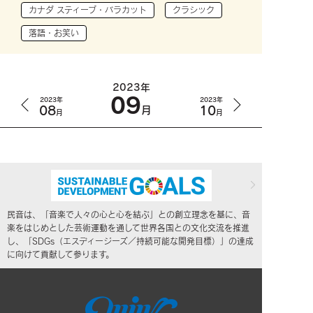
カナダ スティーブ・バラカット
クラシック
落語・お笑い
2023年
09
2023年
2023年
08
10
月
月
月
民音は、「音楽で人々の心と心を結ぶ」との創立理念を基に、音
楽をはじめとした芸術運動を通して世界各国との文化交流を推進
し、「SDGs（エスディージーズ／持続可能な開発目標）」の達成
に向けて貢献して参ります。