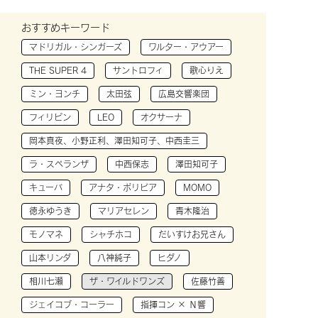
おすすめキーワード
マドリガル・シンガーズ
ワルター・アウアー
THE SUPER 4
サントロフィ
歌心りえ
ミン・ヨンチ
太田弦
広島交響楽団
フィリピン
LEO
オクサーナ
岡本真夜、小野正利、澤田知可子、中西圭三
ラ・スペランザ
中西保志
澤田知可子
キューバ
アナタ・ボリビア
MOMO
徳永ゆうき
マリアセレン
青木隆治
モノマネ
シャチホコ
だいすけお兄さん
山本リンダ
八神純子
ヒダノ
相川七瀬
ザ・ワイルドワンズ
佐藤竹善
ジェイコブ・コーラー
指揮コン × Ｎ響