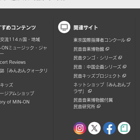
すすめコンテンツ
関連サイト
交流114ヵ国・地域
東京国際指揮者コンクール
N-ONミュージック・ジャ
民音音楽博物館
ー
民音タンゴ・シリーズ
cert Reviews
民音：中国企画シリーズ
誌「みんおんクォータリ
民音キッズプロジェクト
ネットショップ「みんおんプ
キッズ
ラザ」
ージアムショップ
民音音楽博物館付属
tory of MIN-ON
民音研究所