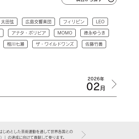
太田弦
広島交響楽団
フィリピン
LEO
アナタ・ボリビア
MOMO
徳永ゆうき
相川七瀬
ザ・ワイルドワンズ
佐藤竹善
2026年
02
月
はじめとした芸術運動を通して世界各国との
標）」の達成に向けて貢献して参ります。