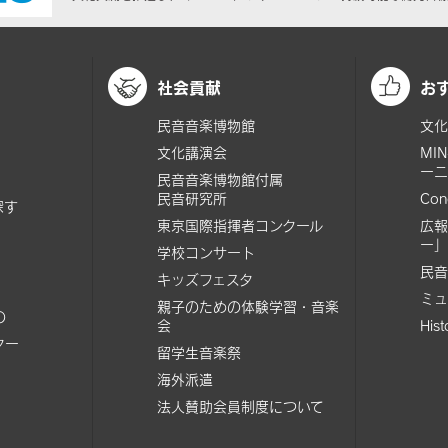
社会貢献
お
民音音楽博物館
文化
文化講演会
MI
ーニ
民音音楽博物館付属
民音研究所
Con
探す
東京国際指揮者コンクール
広報
ー」
学校コンサート
民音
キッズフェスタ
ミュ
親子のための体験学習・音楽
の
会
His
ター
留学生音楽祭
海外派遣
法人賛助会員制度について