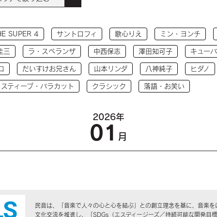
HE SUPER 4
サントロフィ
歌心りえ
ミン・ヨンチ
圭三
ラ・スペランザ
中西保志
澤田知可子
キューバ
コ
だいすけお兄さん
山本リンダ
八神純子
ヒダノ
 スティーブ・バラカット
クラシック
落語・お笑い
2026年
01
月
民音は、「音楽で人々の心と心を結ぶ」との創立理念を基に、音楽を
文化交流を推進し、「SDGs（エスディージーズ／持続可能な開発目