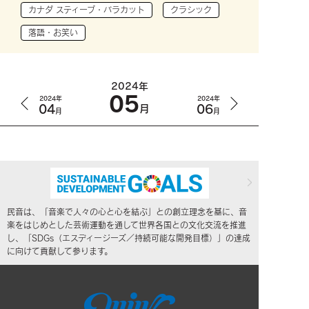
カナダ スティーブ・バラカット
クラシック
落語・お笑い
2024年
05
2024年
2024年
04
06
月
月
月
民音は、「音楽で人々の心と心を結ぶ」との創立理念を基に、音
楽をはじめとした芸術運動を通して世界各国との文化交流を推進
し、「SDGs（エスディージーズ／持続可能な開発目標）」の達成
に向けて貢献して参ります。