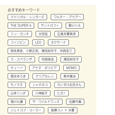
おすすめキーワード
マドリガル・シンガーズ
ワルター・アウアー
THE SUPER 4
サントロフィ
歌心りえ
ミン・ヨンチ
太田弦
広島交響楽団
フィリピン
LEO
オクサーナ
岡本真夜、小野正利、澤田知可子、中西圭三
ラ・スペランザ
中西保志
澤田知可子
キューバ
アナタ・ボリビア
MOMO
徳永ゆうき
マリアセレン
青木隆治
モノマネ
シャチホコ
だいすけお兄さん
山本リンダ
八神純子
ヒダノ
相川七瀬
ザ・ワイルドワンズ
佐藤竹善
ジェイコブ・コーラー
指揮コン × Ｎ響