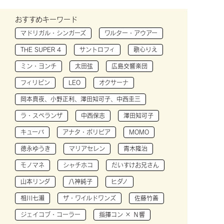
おすすめキーワード
マドリガル・シンガーズ
ワルター・アウアー
THE SUPER 4
サントロフィ
歌心りえ
ミン・ヨンチ
太田弦
広島交響楽団
フィリピン
LEO
オクサーナ
岡本真夜、小野正利、澤田知可子、中西圭三
ラ・スペランザ
中西保志
澤田知可子
キューバ
アナタ・ボリビア
MOMO
徳永ゆうき
マリアセレン
青木隆治
モノマネ
シャチホコ
だいすけお兄さん
山本リンダ
八神純子
ヒダノ
相川七瀬
ザ・ワイルドワンズ
佐藤竹善
ジェイコブ・コーラー
指揮コン × Ｎ響