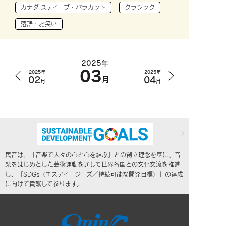
カナダ スティーブ・バラカット
クラシック
落語・お笑い
2025年
03
2025年
2025年
02
04
月
月
月
民音は、「音楽で人々の心と心を結ぶ」との創立理念を基に、音
楽をはじめとした芸術運動を通して世界各国との文化交流を推進
し、「SDGs（エスディージーズ／持続可能な開発目標）」の達成
に向けて貢献して参ります。