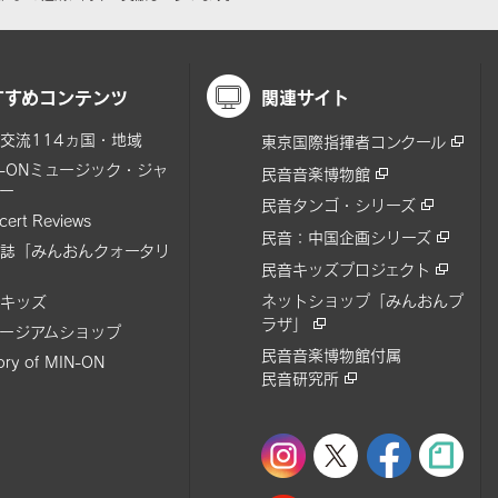
すすめコンテンツ
関連サイト
交流114ヵ国・地域
東京国際指揮者コンクール
N-ONミュージック・ジャ
民音音楽博物館
ー
民音タンゴ・シリーズ
cert Reviews
民音：中国企画シリーズ
誌「みんおんクォータリ
民音キッズプロジェクト
ネットショップ「みんおんプ
キッズ
ラザ」
ージアムショップ
民音音楽博物館付属
tory of MIN-ON
民音研究所