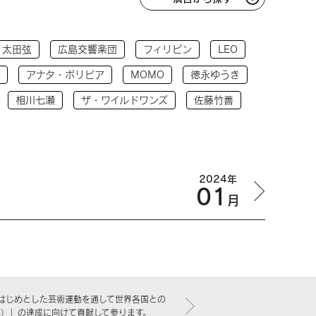
太田弦
広島交響楽団
フィリピン
LEO
アナタ・ボリビア
MOMO
徳永ゆうき
相川七瀬
ザ・ワイルドワンズ
佐藤竹善
2024年
01
月
はじめとした芸術運動を通して世界各国との
標）」の達成に向けて貢献して参ります。