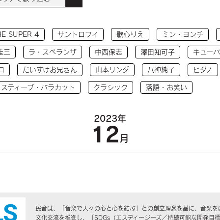
HE SUPER 4
サントロフィ
歌心りえ
ミン・ヨンチ
圭三
ラ・スペランザ
中西保志
澤田知可子
キューバ
コ
だいすけお兄さん
山本リンダ
八神純子
ヒダノ
 スティーブ・バラカット
クラシック
落語・お笑い
2023年
12
月
民音は、「音楽で人々の心と心を結ぶ」との創立理念を基に、音楽を
文化交流を推進し、「SDGs（エスディージーズ／持続可能な開発目