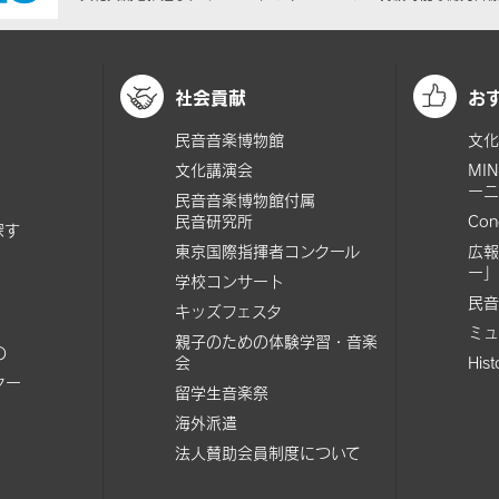
社会貢献
お
民音音楽博物館
文化
文化講演会
MI
ーニ
民音音楽博物館付属
民音研究所
Con
探す
東京国際指揮者コンクール
広報
ー」
学校コンサート
民音
キッズフェスタ
ミュ
親子のための体験学習・音楽
の
会
His
ター
留学生音楽祭
海外派遣
法人賛助会員制度について