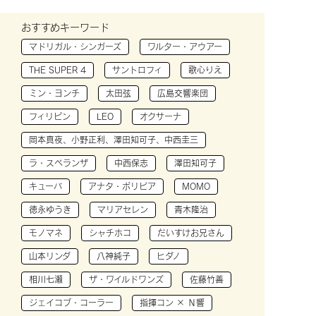
おすすめキーワード
マドリガル・シンガーズ
ワルター・アウアー
THE SUPER 4
サントロフィ
歌心りえ
ミン・ヨンチ
太田弦
広島交響楽団
フィリピン
LEO
オクサーナ
岡本真夜、小野正利、澤田知可子、中西圭三
ラ・スペランザ
中西保志
澤田知可子
キューバ
アナタ・ボリビア
MOMO
徳永ゆうき
マリアセレン
青木隆治
モノマネ
シャチホコ
だいすけお兄さん
山本リンダ
八神純子
ヒダノ
相川七瀬
ザ・ワイルドワンズ
佐藤竹善
ジェイコブ・コーラー
指揮コン × Ｎ響