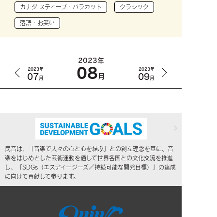
カナダ スティーブ・バラカット
クラシック
落語・お笑い
2023年
08
2023年
2023年
07
09
月
月
月
民音は、「音楽で人々の心と心を結ぶ」との創立理念を基に、音
楽をはじめとした芸術運動を通して世界各国との文化交流を推進
し、「SDGs（エスディージーズ／持続可能な開発目標）」の達成
に向けて貢献して参ります。