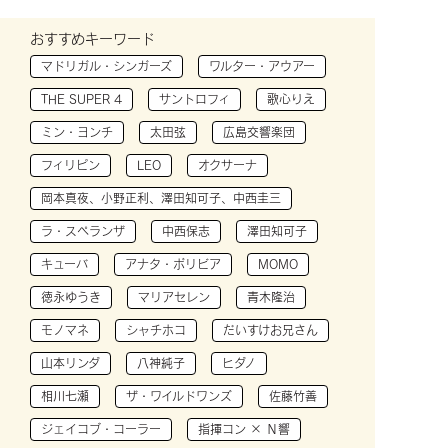
おすすめキーワード
マドリガル・シンガーズ
ワルター・アウアー
THE SUPER 4
サントロフィ
歌心りえ
ミン・ヨンチ
太田弦
広島交響楽団
フィリピン
LEO
オクサーナ
岡本真夜、小野正利、澤田知可子、中西圭三
ラ・スペランザ
中西保志
澤田知可子
キューバ
アナタ・ボリビア
MOMO
徳永ゆうき
マリアセレン
青木隆治
モノマネ
シャチホコ
だいすけお兄さん
山本リンダ
八神純子
ヒダノ
相川七瀬
ザ・ワイルドワンズ
佐藤竹善
ジェイコブ・コーラー
指揮コン × Ｎ響