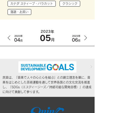
カナダ スティーブ・バラカット
クラシック
落語・お笑い
2023年
05
2023年
2023年
04
06
月
月
月
民音は、「音楽で人々の心と心を結ぶ」との創立理念を基に、音
楽をはじめとした芸術運動を通して世界各国との文化交流を推進
し、「SDGs（エスディージーズ／持続可能な開発目標）」の達成
に向けて貢献して参ります。