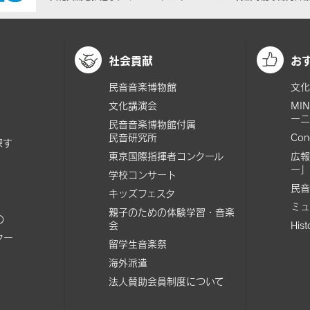
社会貢献
お
民音音楽博物館
文化
文化講演会
MI
ーニ
民音音楽博物館付属
民音研究所
Con
探す
東京国際指揮者コンクール
広報
ー」
学校コンサート
民音
キッズフェスタ
ミュ
親子のための体験学習・音楽
の
会
His
ター
留学生音楽祭
海外派遣
法人賛助会員制度について