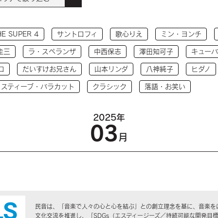
HE SUPER 4
サントロフィ
歌心りえ
ミン・ヨンチ
圭三
ラ・スペランザ
中西保志
澤田知可子
キューバ
コ
だいすけお兄さん
山本リンダ
八神純子
ヒダノ
 スティーブ・バラカット
クラシック
落語・お笑い
2025年
03
月
民音は、「音楽で人々の心と心を結ぶ」との創立理念を基に、音楽を
文化交流を推進し、「SDGs（エスディージーズ／持続可能な開発目