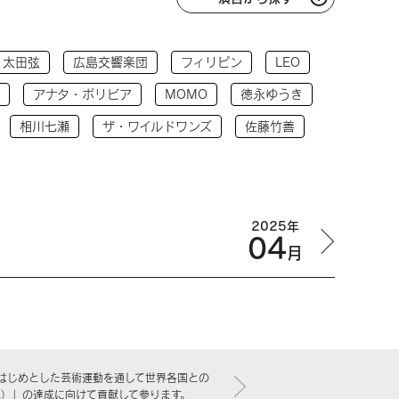
太田弦
広島交響楽団
フィリピン
LEO
アナタ・ボリビア
MOMO
徳永ゆうき
相川七瀬
ザ・ワイルドワンズ
佐藤竹善
2025年
04
月
はじめとした芸術運動を通して世界各国との
標）」の達成に向けて貢献して参ります。