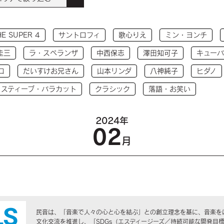
HE SUPER 4
サントロフィ
歌心りえ
ミン・ヨンチ
圭三
ラ・スペランザ
中西保志
澤田知可子
キューバ
コ
だいすけお兄さん
山本リンダ
八神純子
ヒダノ
 スティーブ・バラカット
クラシック
落語・お笑い
2024年
02
月
民音は、「音楽で人々の心と心を結ぶ」との創立理念を基に、音楽を
文化交流を推進し、「SDGs（エスディージーズ／持続可能な開発目