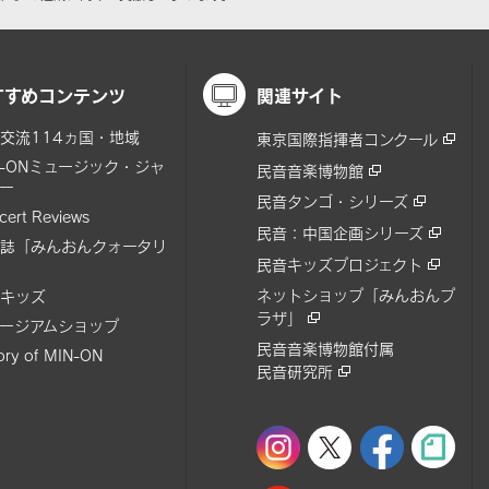
すすめコンテンツ
関連サイト
交流114ヵ国・地域
東京国際指揮者コンクール
N-ONミュージック・ジャ
民音音楽博物館
ー
民音タンゴ・シリーズ
cert Reviews
民音：中国企画シリーズ
誌「みんおんクォータリ
民音キッズプロジェクト
ネットショップ「みんおんプ
キッズ
ラザ」
ージアムショップ
民音音楽博物館付属
tory of MIN-ON
民音研究所