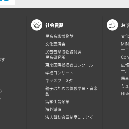
社会貢献
お
民音音楽博物館
文化
文化講演会
MI
ーニ
民音音楽博物館付属
民音研究所
Con
探す
東京国際指揮者コンクール
広報
ー」
学校コンサート
民音
キッズフェスタ
ミュ
親子のための体験学習・音楽
の
会
His
ター
留学生音楽祭
海外派遣
法人賛助会員制度について