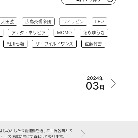
太田弦
広島交響楽団
フィリピン
LEO
アナタ・ボリビア
MOMO
徳永ゆうき
相川七瀬
ザ・ワイルドワンズ
佐藤竹善
2024年
03
月
はじめとした芸術運動を通して世界各国との
標）」の達成に向けて貢献して参ります。