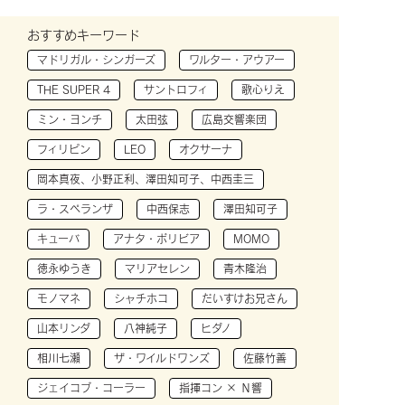
おすすめキーワード
マドリガル・シンガーズ
ワルター・アウアー
THE SUPER 4
サントロフィ
歌心りえ
ミン・ヨンチ
太田弦
広島交響楽団
フィリピン
LEO
オクサーナ
岡本真夜、小野正利、澤田知可子、中西圭三
ラ・スペランザ
中西保志
澤田知可子
キューバ
アナタ・ボリビア
MOMO
徳永ゆうき
マリアセレン
青木隆治
モノマネ
シャチホコ
だいすけお兄さん
山本リンダ
八神純子
ヒダノ
相川七瀬
ザ・ワイルドワンズ
佐藤竹善
ジェイコブ・コーラー
指揮コン × Ｎ響