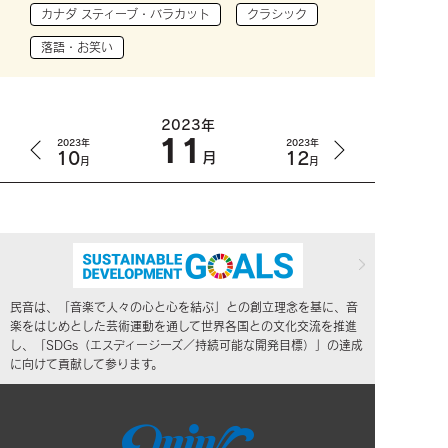
カナダ スティーブ・バラカット
クラシック
落語・お笑い
2023年
11
2023年
2023年
10
12
月
月
月
民音は、「音楽で人々の心と心を結ぶ」との創立理念を基に、音
楽をはじめとした芸術運動を通して世界各国との文化交流を推進
し、「SDGs（エスディージーズ／持続可能な開発目標）」の達成
に向けて貢献して参ります。