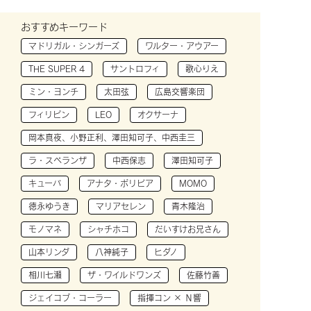
おすすめキーワード
マドリガル・シンガーズ
ワルター・アウアー
THE SUPER 4
サントロフィ
歌心りえ
ミン・ヨンチ
太田弦
広島交響楽団
フィリピン
LEO
オクサーナ
岡本真夜、小野正利、澤田知可子、中西圭三
ラ・スペランザ
中西保志
澤田知可子
キューバ
アナタ・ボリビア
MOMO
徳永ゆうき
マリアセレン
青木隆治
モノマネ
シャチホコ
だいすけお兄さん
山本リンダ
八神純子
ヒダノ
相川七瀬
ザ・ワイルドワンズ
佐藤竹善
ジェイコブ・コーラー
指揮コン × Ｎ響