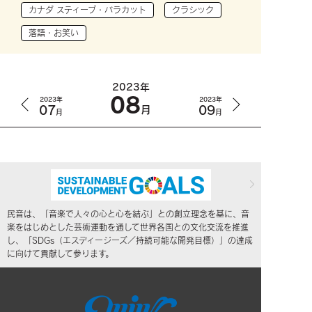
カナダ スティーブ・バラカット
クラシック
落語・お笑い
2023年
08
2023年
2023年
07
09
月
月
月
民音は、「音楽で人々の心と心を結ぶ」との創立理念を基に、音
楽をはじめとした芸術運動を通して世界各国との文化交流を推進
し、「SDGs（エスディージーズ／持続可能な開発目標）」の達成
に向けて貢献して参ります。