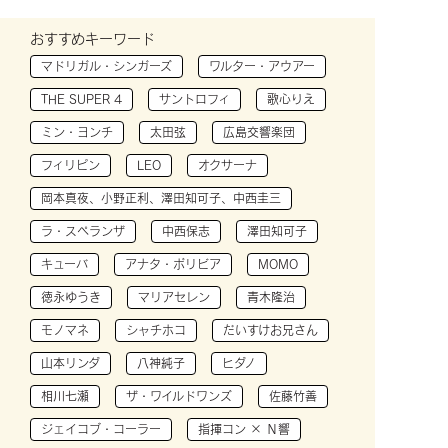
おすすめキーワード
マドリガル・シンガーズ
ワルター・アウアー
THE SUPER 4
サントロフィ
歌心りえ
ミン・ヨンチ
太田弦
広島交響楽団
フィリピン
LEO
オクサーナ
岡本真夜、小野正利、澤田知可子、中西圭三
ラ・スペランザ
中西保志
澤田知可子
キューバ
アナタ・ボリビア
MOMO
徳永ゆうき
マリアセレン
青木隆治
モノマネ
シャチホコ
だいすけお兄さん
山本リンダ
八神純子
ヒダノ
相川七瀬
ザ・ワイルドワンズ
佐藤竹善
ジェイコブ・コーラー
指揮コン × Ｎ響