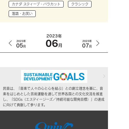
カナダ スティーブ・バラカット
クラシック
落語・お笑い
2023年
06
2023年
2023年
05
07
月
月
月
民音は、「音楽で人々の心と心を結ぶ」との創立理念を基に、音
楽をはじめとした芸術運動を通して世界各国との文化交流を推進
し、「SDGs（エスディージーズ／持続可能な開発目標）」の達成
に向けて貢献して参ります。