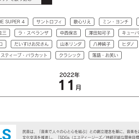
HE SUPER 4
サントロフィ
歌心りえ
ミン・ヨンチ
圭三
ラ・スペランザ
中西保志
澤田知可子
キューバ
コ
だいすけお兄さん
山本リンダ
八神純子
ヒダノ
 スティーブ・バラカット
クラシック
落語・お笑い
2022年
11
月
民音は、「音楽で人々の心と心を結ぶ」との創立理念を基に、音楽を
文化交流を推進し、「SDGs（エスディージーズ／持続可能な開発目