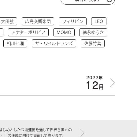
太田弦
広島交響楽団
フィリピン
LEO
アナタ・ボリビア
MOMO
徳永ゆうき
相川七瀬
ザ・ワイルドワンズ
佐藤竹善
2022年
12
月
はじめとした芸術運動を通して世界各国との
標）」の達成に向けて貢献して参ります。