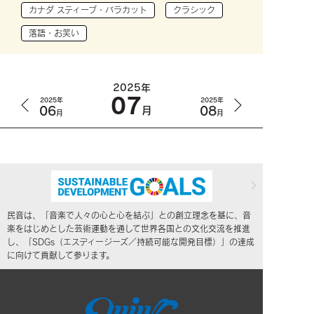
カナダ スティーブ・バラカット
クラシック
落語・お笑い
2025年
07
2025年
2025年
06
08
月
月
月
民音は、「音楽で人々の心と心を結ぶ」との創立理念を基に、音
楽をはじめとした芸術運動を通して世界各国との文化交流を推進
し、「SDGs（エスディージーズ／持続可能な開発目標）」の達成
に向けて貢献して参ります。