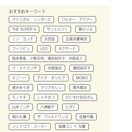
おすすめキーワード
マドリガル・シンガーズ
ワルター・アウアー
THE SUPER 4
サントロフィ
歌心りえ
ミン・ヨンチ
太田弦
広島交響楽団
フィリピン
LEO
オクサーナ
岡本真夜、小野正利、澤田知可子、中西圭三
ラ・スペランザ
中西保志
澤田知可子
キューバ
アナタ・ボリビア
MOMO
徳永ゆうき
マリアセレン
青木隆治
モノマネ
シャチホコ
だいすけお兄さん
山本リンダ
八神純子
ヒダノ
相川七瀬
ザ・ワイルドワンズ
佐藤竹善
ジェイコブ・コーラー
指揮コン × Ｎ響