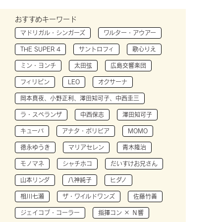
おすすめキーワード
マドリガル・シンガーズ
ワルター・アウアー
THE SUPER 4
サントロフィ
歌心りえ
ミン・ヨンチ
太田弦
広島交響楽団
フィリピン
LEO
オクサーナ
岡本真夜、小野正利、澤田知可子、中西圭三
ラ・スペランザ
中西保志
澤田知可子
キューバ
アナタ・ボリビア
MOMO
徳永ゆうき
マリアセレン
青木隆治
モノマネ
シャチホコ
だいすけお兄さん
山本リンダ
八神純子
ヒダノ
相川七瀬
ザ・ワイルドワンズ
佐藤竹善
ジェイコブ・コーラー
指揮コン × Ｎ響