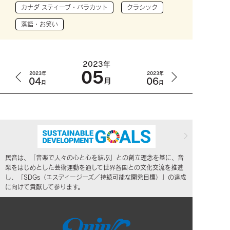
カナダ スティーブ・バラカット
クラシック
落語・お笑い
2023年
05
2023年
2023年
04
06
月
月
月
民音は、「音楽で人々の心と心を結ぶ」との創立理念を基に、音
楽をはじめとした芸術運動を通して世界各国との文化交流を推進
し、「SDGs（エスディージーズ／持続可能な開発目標）」の達成
に向けて貢献して参ります。