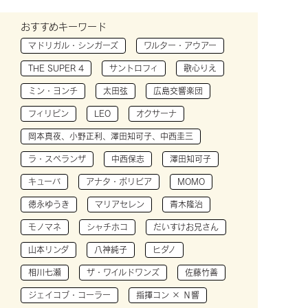
おすすめキーワード
マドリガル・シンガーズ
ワルター・アウアー
THE SUPER 4
サントロフィ
歌心りえ
ミン・ヨンチ
太田弦
広島交響楽団
フィリピン
LEO
オクサーナ
岡本真夜、小野正利、澤田知可子、中西圭三
ラ・スペランザ
中西保志
澤田知可子
キューバ
アナタ・ボリビア
MOMO
徳永ゆうき
マリアセレン
青木隆治
モノマネ
シャチホコ
だいすけお兄さん
山本リンダ
八神純子
ヒダノ
相川七瀬
ザ・ワイルドワンズ
佐藤竹善
ジェイコブ・コーラー
指揮コン × Ｎ響