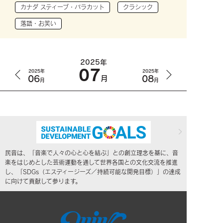
カナダ スティーブ・バラカット
クラシック
落語・お笑い
2025年
07
2025年
2025年
06
08
月
月
月
民音は、「音楽で人々の心と心を結ぶ」との創立理念を基に、音
楽をはじめとした芸術運動を通して世界各国との文化交流を推進
し、「SDGs（エスディージーズ／持続可能な開発目標）」の達成
に向けて貢献して参ります。