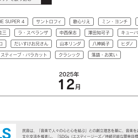
HE SUPER 4
サントロフィ
歌心りえ
ミン・ヨンチ
圭三
ラ・スペランザ
中西保志
澤田知可子
キューバ
コ
だいすけお兄さん
山本リンダ
八神純子
ヒダノ
 スティーブ・バラカット
クラシック
落語・お笑い
2025年
12
月
民音は、「音楽で人々の心と心を結ぶ」との創立理念を基に、音楽を
文化交流を推進し、「SDGs（エスディージーズ／持続可能な開発目