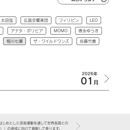
太田弦
広島交響楽団
フィリピン
LEO
アナタ・ボリビア
MOMO
徳永ゆうき
相川七瀬
ザ・ワイルドワンズ
佐藤竹善
2026年
01
月
はじめとした芸術運動を通して世界各国との
標）」の達成に向けて貢献して参ります。