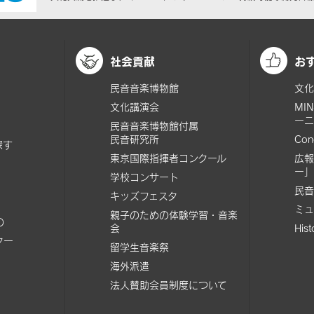
社会貢献
お
民音音楽博物館
文化
文化講演会
MI
ーニ
民音音楽博物館付属
民音研究所
Con
探す
東京国際指揮者コンクール
広報
ー」
学校コンサート
民音
キッズフェスタ
ミュ
親子のための体験学習・音楽
の
会
His
ター
留学生音楽祭
海外派遣
法人賛助会員制度について