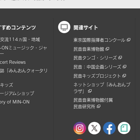
すすめコンテンツ
関連サイト
交流114ヵ国・地域
東京国際指揮者コンクール
N-ONミュージック・ジャ
民音音楽博物館
ー
民音タンゴ・シリーズ
cert Reviews
民音：中国企画シリーズ
誌「みんおんクォータリ
民音キッズプロジェクト
ネットショップ「みんおんプ
キッズ
ラザ」
ージアムショップ
民音音楽博物館付属
tory of MIN-ON
民音研究所