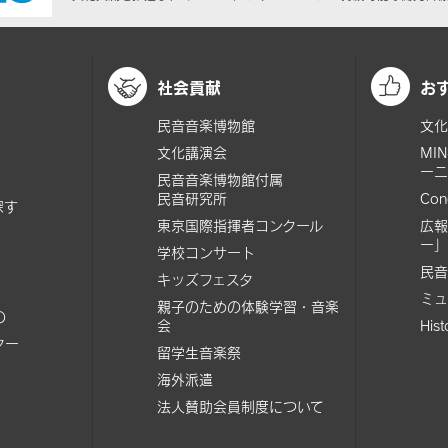
社会貢献
お
民音音楽博物館
文化
文化講演会
MI
ーニ
民音音楽博物館付属
民音研究所
Con
探す
東京国際指揮者コンクール
広報
ー」
学校コンサート
民音
キッズフェスタ
ミュ
親子のための体験学習・音楽
の
会
His
ター
留学生音楽祭
海外派遣
法人賛助会員制度について