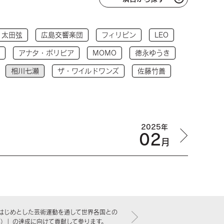
太田弦
広島交響楽団
フィリピン
LEO
アナタ・ボリビア
MOMO
徳永ゆうき
相川七瀬
ザ・ワイルドワンズ
佐藤竹善
2025年
02
月
はじめとした芸術運動を通して世界各国との
標）」の達成に向けて貢献して参ります。