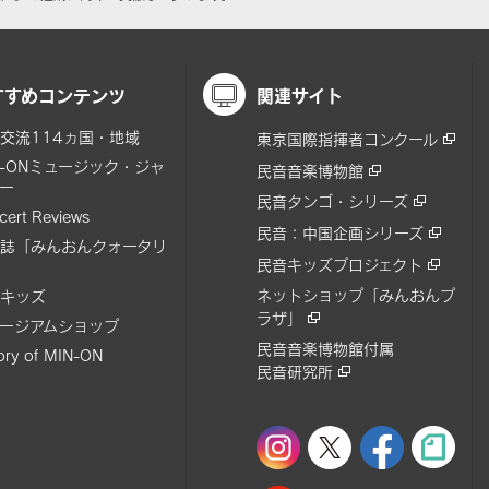
すすめコンテンツ
関連サイト
交流114ヵ国・地域
東京国際指揮者コンクール
N-ONミュージック・ジャ
民音音楽博物館
ー
民音タンゴ・シリーズ
cert Reviews
民音：中国企画シリーズ
誌「みんおんクォータリ
民音キッズプロジェクト
ネットショップ「みんおんプ
キッズ
ラザ」
ージアムショップ
民音音楽博物館付属
tory of MIN-ON
民音研究所