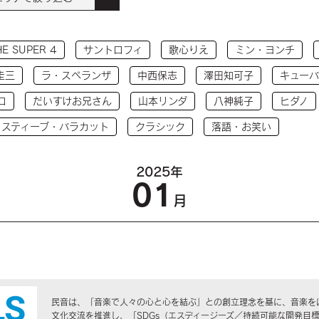
HE SUPER 4
サントロフィ
歌心りえ
ミン・ヨンチ
圭三
ラ・スペランザ
中西保志
澤田知可子
キューバ
コ
だいすけお兄さん
山本リンダ
八神純子
ヒダノ
 スティーブ・バラカット
クラシック
落語・お笑い
2025年
01
月
民音は、「音楽で人々の心と心を結ぶ」との創立理念を基に、音楽を
文化交流を推進し、「SDGs（エスディージーズ／持続可能な開発目