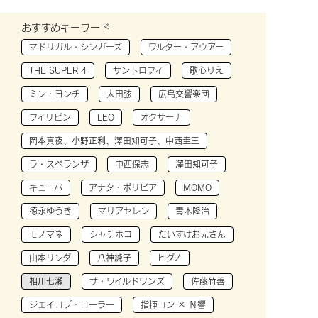
おすすめキーワード
マドリガル・シンガーズ
ワルター・アウアー
THE SUPER 4
サントロフィ
歌心りえ
ミン・ヨンチ
太田弦
広島交響楽団
フィリピン
LEO
オクサーナ
岡本真夜、小野正利、澤田知可子、中西圭三
ラ・スペランザ
中西保志
澤田知可子
キューバ
アナタ・ボリビア
MOMO
徳永ゆうき
マリアセレン
青木隆治
モノマネ
シャチホコ
だいすけお兄さん
山本リンダ
八神純子
ヒダノ
相川七瀬
ザ・ワイルドワンズ
佐藤竹善
ジェイコブ・コーラー
指揮コン × Ｎ響