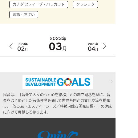
カナダ スティーブ・バラカット
クラシック
落語・お笑い
2023年
03
2023年
2023年
02
04
月
月
月
民音は、「音楽で人々の心と心を結ぶ」との創立理念を基に、音
楽をはじめとした芸術運動を通して世界各国との文化交流を推進
し、「SDGs（エスディージーズ／持続可能な開発目標）」の達成
に向けて貢献して参ります。