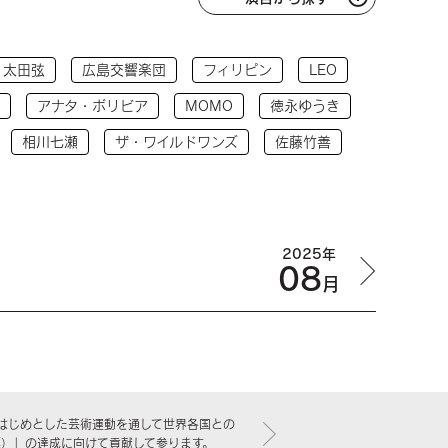
太田弦
広島交響楽団
フィリピン
LEO
アナタ・ボリビア
MOMO
徳永ゆうき
相川七瀬
ザ・ワイルドワンズ
佐藤竹善
2025年
08
月
はじめとした芸術運動を通して世界各国との
標）」の達成に向けて貢献して参ります。