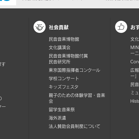
社会貢献
お
民音音楽博物館
文化
文化講演会
MI
ーニ
民音音楽博物館付属
民音研究所
Con
探す
東京国際指揮者コンクール
広報
ー」
学校コンサート
民音
キッズフェスタ
ミュ
親子のための体験学習・音楽
の
会
His
ター
留学生音楽祭
海外派遣
法人賛助会員制度について