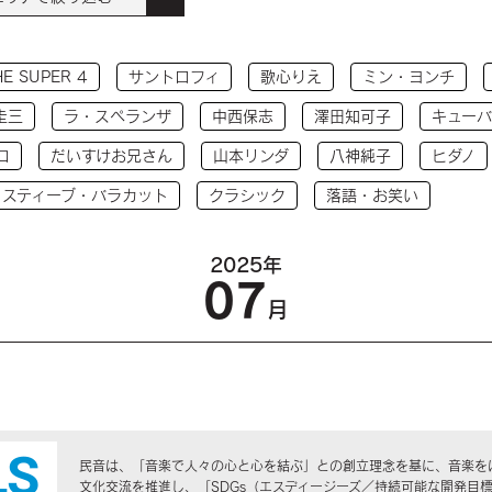
HE SUPER 4
サントロフィ
歌心りえ
ミン・ヨンチ
圭三
ラ・スペランザ
中西保志
澤田知可子
キューバ
コ
だいすけお兄さん
山本リンダ
八神純子
ヒダノ
 スティーブ・バラカット
クラシック
落語・お笑い
2025年
07
月
民音は、「音楽で人々の心と心を結ぶ」との創立理念を基に、音楽を
文化交流を推進し、「SDGs（エスディージーズ／持続可能な開発目