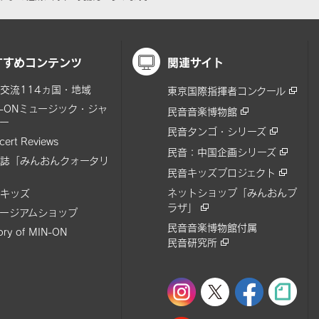
すすめコンテンツ
関連サイト
交流114ヵ国・地域
東京国際指揮者コンクール
N-ONミュージック・ジャ
民音音楽博物館
ー
民音タンゴ・シリーズ
cert Reviews
民音：中国企画シリーズ
誌「みんおんクォータリ
民音キッズプロジェクト
ネットショップ「みんおんプ
キッズ
ラザ」
ージアムショップ
民音音楽博物館付属
tory of MIN-ON
民音研究所