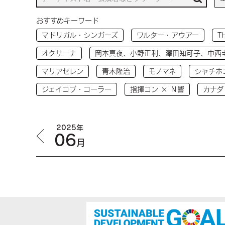
おすすめキーワード
マドリガル・シンガーズ
ワルター・アウアー
T
オクサーナ
岡本真夜、小野正利、澤田知可子、中西
マリアセレン
青木隆治
モノマネ
シャチホ
ジェイコブ・コーラー
指揮コン × Ｎ響
カナダ
2025年
06
月