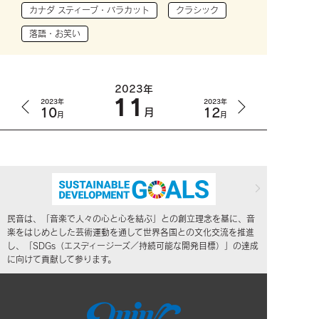
カナダ スティーブ・バラカット
クラシック
落語・お笑い
2023年
11
2023年
2023年
10
12
月
月
月
民音は、「音楽で人々の心と心を結ぶ」との創立理念を基に、音
楽をはじめとした芸術運動を通して世界各国との文化交流を推進
し、「SDGs（エスディージーズ／持続可能な開発目標）」の達成
に向けて貢献して参ります。