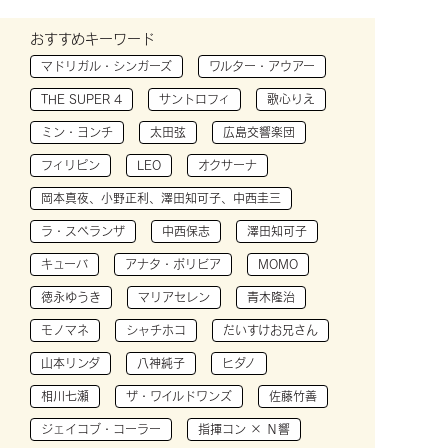
おすすめキーワード
マドリガル・シンガーズ
ワルター・アウアー
THE SUPER 4
サントロフィ
歌心りえ
ミン・ヨンチ
太田弦
広島交響楽団
フィリピン
LEO
オクサーナ
岡本真夜、小野正利、澤田知可子、中西圭三
ラ・スペランザ
中西保志
澤田知可子
キューバ
アナタ・ボリビア
MOMO
徳永ゆうき
マリアセレン
青木隆治
モノマネ
シャチホコ
だいすけお兄さん
山本リンダ
八神純子
ヒダノ
相川七瀬
ザ・ワイルドワンズ
佐藤竹善
ジェイコブ・コーラー
指揮コン × Ｎ響