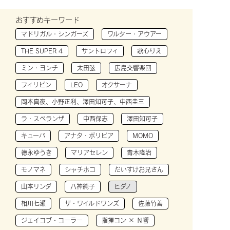
おすすめキーワード
マドリガル・シンガーズ
ワルター・アウアー
THE SUPER 4
サントロフィ
歌心りえ
ミン・ヨンチ
太田弦
広島交響楽団
フィリピン
LEO
オクサーナ
岡本真夜、小野正利、澤田知可子、中西圭三
ラ・スペランザ
中西保志
澤田知可子
キューバ
アナタ・ボリビア
MOMO
徳永ゆうき
マリアセレン
青木隆治
モノマネ
シャチホコ
だいすけお兄さん
山本リンダ
八神純子
ヒダノ
相川七瀬
ザ・ワイルドワンズ
佐藤竹善
ジェイコブ・コーラー
指揮コン × Ｎ響