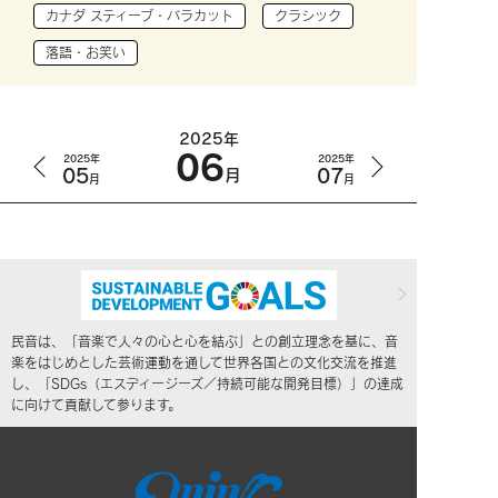
カナダ スティーブ・バラカット
クラシック
落語・お笑い
2025年
06
2025年
2025年
05
07
月
月
月
民音は、「音楽で人々の心と心を結ぶ」との創立理念を基に、音
楽をはじめとした芸術運動を通して世界各国との文化交流を推進
し、「SDGs（エスディージーズ／持続可能な開発目標）」の達成
に向けて貢献して参ります。