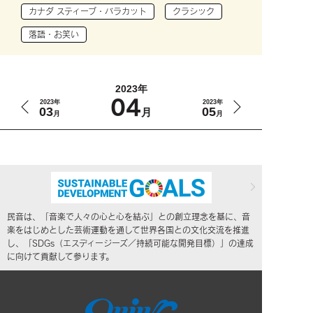
カナダ スティーブ・バラカット
クラシック
落語・お笑い
2023年
04
2023年
2023年
03
05
月
月
月
民音は、「音楽で人々の心と心を結ぶ」との創立理念を基に、音
楽をはじめとした芸術運動を通して世界各国との文化交流を推進
し、「SDGs（エスディージーズ／持続可能な開発目標）」の達成
に向けて貢献して参ります。