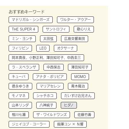
おすすめキーワード
マドリガル・シンガーズ
ワルター・アウアー
THE SUPER 4
サントロフィ
歌心りえ
ミン・ヨンチ
太田弦
広島交響楽団
フィリピン
LEO
オクサーナ
岡本真夜、小野正利、澤田知可子、中西圭三
ラ・スペランザ
中西保志
澤田知可子
キューバ
アナタ・ボリビア
MOMO
徳永ゆうき
マリアセレン
青木隆治
モノマネ
シャチホコ
だいすけお兄さん
山本リンダ
八神純子
ヒダノ
相川七瀬
ザ・ワイルドワンズ
佐藤竹善
ジェイコブ・コーラー
指揮コン × Ｎ響