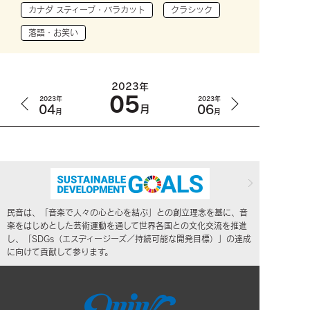
カナダ スティーブ・バラカット
クラシック
落語・お笑い
2023年
05
2023年
2023年
04
06
月
月
月
民音は、「音楽で人々の心と心を結ぶ」との創立理念を基に、音
楽をはじめとした芸術運動を通して世界各国との文化交流を推進
し、「SDGs（エスディージーズ／持続可能な開発目標）」の達成
に向けて貢献して参ります。