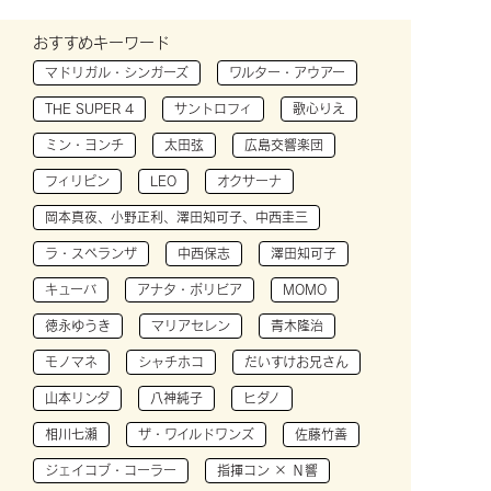
おすすめキーワード
マドリガル・シンガーズ
ワルター・アウアー
THE SUPER 4
サントロフィ
歌心りえ
ミン・ヨンチ
太田弦
広島交響楽団
フィリピン
LEO
オクサーナ
岡本真夜、小野正利、澤田知可子、中西圭三
ラ・スペランザ
中西保志
澤田知可子
キューバ
アナタ・ボリビア
MOMO
徳永ゆうき
マリアセレン
青木隆治
モノマネ
シャチホコ
だいすけお兄さん
山本リンダ
八神純子
ヒダノ
相川七瀬
ザ・ワイルドワンズ
佐藤竹善
ジェイコブ・コーラー
指揮コン × Ｎ響