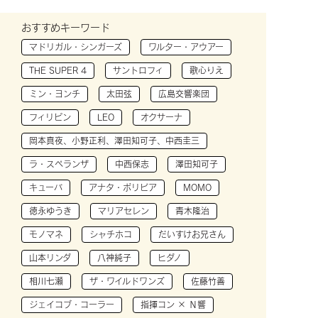
おすすめキーワード
マドリガル・シンガーズ
ワルター・アウアー
THE SUPER 4
サントロフィ
歌心りえ
ミン・ヨンチ
太田弦
広島交響楽団
フィリピン
LEO
オクサーナ
岡本真夜、小野正利、澤田知可子、中西圭三
ラ・スペランザ
中西保志
澤田知可子
キューバ
アナタ・ボリビア
MOMO
徳永ゆうき
マリアセレン
青木隆治
モノマネ
シャチホコ
だいすけお兄さん
山本リンダ
八神純子
ヒダノ
相川七瀬
ザ・ワイルドワンズ
佐藤竹善
ジェイコブ・コーラー
指揮コン × Ｎ響