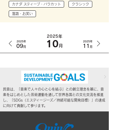
カナダ スティーブ・バラカット
クラシック
落語・お笑い
2025年
10
2025年
2025年
09
11
月
月
月
民音は、「音楽で人々の心と心を結ぶ」との創立理念を基に、音
楽をはじめとした芸術運動を通して世界各国との文化交流を推進
し、「SDGs（エスディージーズ／持続可能な開発目標）」の達成
に向けて貢献して参ります。