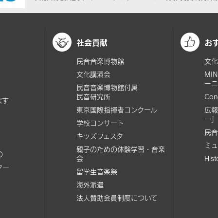
社会貢献
お
民音音楽博物館
文化
文化講演会
MI
ーニ
民音音楽博物館付属
民音研究所
Con
探す
東京国際指揮者コンクール
広報
ー」
学校コンサート
民音
キッズフェスタ
ミュ
親子のための体験学習・音楽
の
会
His
ター
留学生音楽祭
海外派遣
法人賛助会員制度について