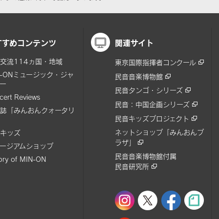
すすめコンテンツ
関連サイト
交流114ヵ国・地域
東京国際指揮者コンクール
N-ONミュージック・ジャ
民音音楽博物館
ー
民音タンゴ・シリーズ
cert Reviews
民音：中国企画シリーズ
誌「みんおんクォータリ
民音キッズプロジェクト
ネットショップ「みんおんプ
キッズ
ラザ」
ージアムショップ
民音音楽博物館付属
tory of MIN-ON
民音研究所