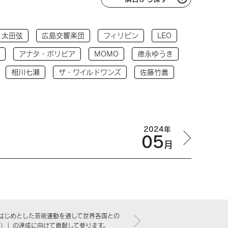
太田弦
広島交響楽団
フィリピン
LEO
アナタ・ボリビア
MOMO
徳永ゆうき
相川七瀬
ザ・ワイルドワンズ
佐藤竹善
2024年
05
月
はじめとした芸術運動を通して世界各国との
標）」の達成に向けて貢献して参ります。