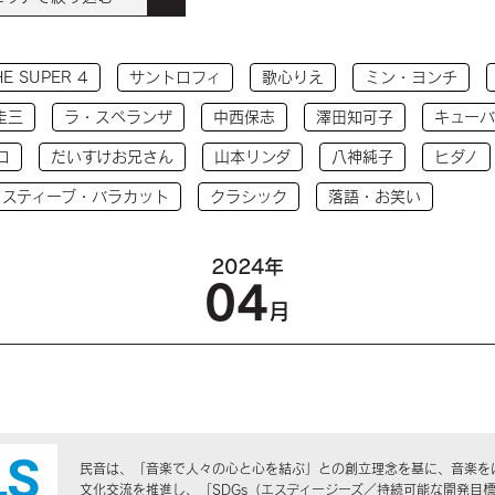
HE SUPER 4
サントロフィ
歌心りえ
ミン・ヨンチ
圭三
ラ・スペランザ
中西保志
澤田知可子
キューバ
コ
だいすけお兄さん
山本リンダ
八神純子
ヒダノ
 スティーブ・バラカット
クラシック
落語・お笑い
2024年
04
月
民音は、「音楽で人々の心と心を結ぶ」との創立理念を基に、音楽を
文化交流を推進し、「SDGs（エスディージーズ／持続可能な開発目