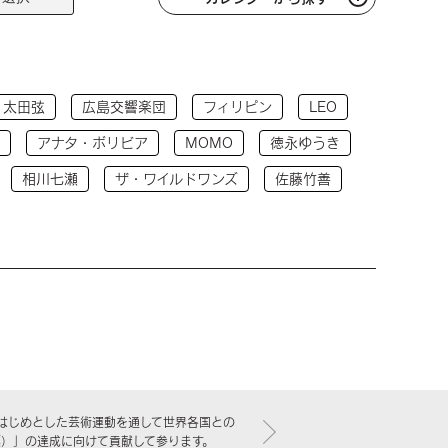
太田弦
広島交響楽団
フィリピン
LEO
アナタ・ボリビア
MOMO
徳永ゆうき
相川七瀬
ザ・ワイルドワンズ
佐藤竹善
はじめとした芸術運動を通して世界各国との
標）」の達成に向けて貢献して参ります。