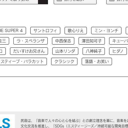
HE SUPER 4
サントロフィ
歌心りえ
ミン・ヨンチ
圭三
ラ・スペランザ
中西保志
澤田知可子
キューバ
コ
だいすけお兄さん
山本リンダ
八神純子
ヒダノ
 スティーブ・バラカット
クラシック
落語・お笑い
民音は、「音楽で人々の心と心を結ぶ」との創立理念を基に、音楽を
文化交流を推進し、「SDGs（エスディージーズ／持続可能な開発目