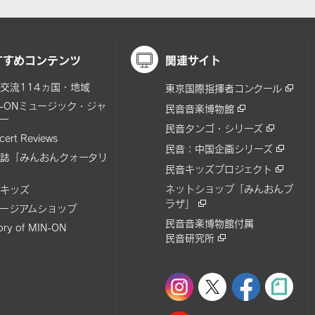
すすめコンテンツ
関連サイト
交流114ヵ国・地域
東京国際指揮者コンクール
N-ONミュージック・ジャ
民音音楽博物館
ー
民音タンゴ・シリーズ
cert Reviews
民音：中国企画シリーズ
誌「みんおんクォータリ
民音キッズプロジェクト
ネットショップ「みんおんプ
キッズ
ラザ」
ージアムショップ
民音音楽博物館付属
tory of MIN-ON
民音研究所