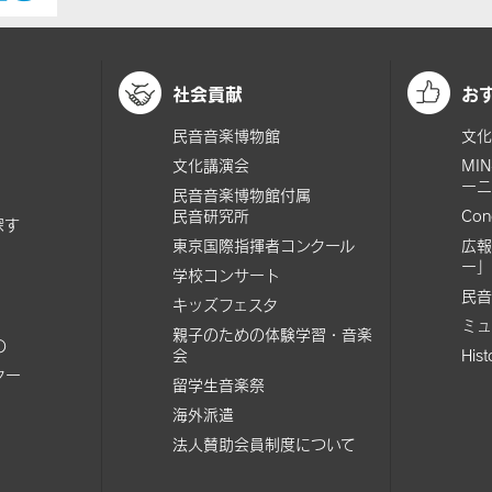
社会貢献
お
民音音楽博物館
文化
文化講演会
MI
ーニ
民音音楽博物館付属
民音研究所
Con
探す
東京国際指揮者コンクール
広報
ー」
学校コンサート
民音
キッズフェスタ
ミュ
親子のための体験学習・音楽
の
会
His
ター
留学生音楽祭
海外派遣
法人賛助会員制度について