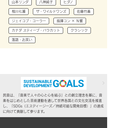
山本リンダ
八神純子
ヒダノ
相川七瀬
ザ・ワイルドワンズ
佐藤竹善
ジェイコブ・コーラー
指揮コン × Ｎ響
カナダ スティーブ・バラカット
クラシック
落語・お笑い
民音は、「音楽で人々の心と心を結ぶ」との創立理念を基に、音
楽をはじめとした芸術運動を通して世界各国との文化交流を推進
し、「SDGs（エスディージーズ／持続可能な開発目標）」の達成
に向けて貢献して参ります。