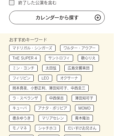
終了した公演を含む
カレンダーから探す
おすすめキーワード
マドリガル・シンガーズ
ワルター・アウアー
THE SUPER 4
サントロフィ
歌心りえ
ミン・ヨンチ
太田弦
広島交響楽団
フィリピン
LEO
オクサーナ
岡本真夜、小野正利、澤田知可子、中西圭三
ラ・スペランザ
中西保志
澤田知可子
キューバ
アナタ・ボリビア
MOMO
徳永ゆうき
マリアセレン
青木隆治
モノマネ
シャチホコ
だいすけお兄さん