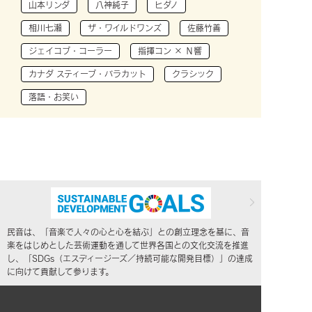
山本リンダ
八神純子
ヒダノ
相川七瀬
ザ・ワイルドワンズ
佐藤竹善
ジェイコブ・コーラー
指揮コン × Ｎ響
カナダ スティーブ・バラカット
クラシック
落語・お笑い
民音は、「音楽で人々の心と心を結ぶ」との創立理念を基に、音
楽をはじめとした芸術運動を通して世界各国との文化交流を推進
し、「SDGs（エスディージーズ／持続可能な開発目標）」の達成
に向けて貢献して参ります。