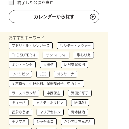
終了した公演を含む
カレンダーから探す
おすすめキーワード
マドリガル・シンガーズ
ワルター・アウアー
THE SUPER 4
サントロフィ
歌心りえ
ミン・ヨンチ
太田弦
広島交響楽団
フィリピン
LEO
オクサーナ
岡本真夜、小野正利、澤田知可子、中西圭三
ラ・スペランザ
中西保志
澤田知可子
キューバ
アナタ・ボリビア
MOMO
徳永ゆうき
マリアセレン
青木隆治
モノマネ
シャチホコ
だいすけお兄さん