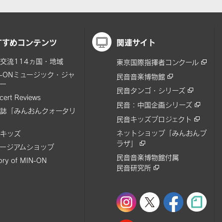
すすめコンテンツ
関連サイト
交流114ヵ国・地域
東京国際指揮者コンクール
N-ONミュージック・ジャ
民音音楽博物館
ー
民音タンゴ・シリーズ
cert Reviews
民音：中国企画シリーズ
誌「みんおんクォータリ
民音キッズプロジェクト
ネットショップ「みんおんプ
キッズ
ラザ」
ージアムショップ
民音音楽博物館付属
tory of MIN-ON
民音研究所