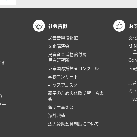
社会貢献
お
民音音楽博物館
文化
文化講演会
MI
ーニ
民音音楽博物館付属
民音研究所
Con
探す
東京国際指揮者コンクール
広報
ー」
学校コンサート
民音
キッズフェスタ
ミュ
親子のための体験学習・音楽
の
会
His
ター
留学生音楽祭
海外派遣
法人賛助会員制度について