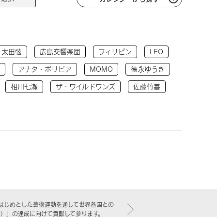
太田弦
広島交響楽団
フィリピン
LEO
アナタ・ボリビア
MOMO
徳永ゆうき
相川七瀬
ザ・ワイルドワンズ
佐藤竹善
はじめとした芸術運動を通して世界各国との
標）」の達成に向けて貢献して参ります。