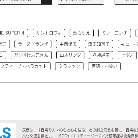
HE SUPER 4
サントロフィ
歌心りえ
ミン・ヨンチ
圭三
ラ・スペランザ
中西保志
澤田知可子
キューバ
コ
だいすけお兄さん
山本リンダ
八神純子
ヒダノ
 スティーブ・バラカット
クラシック
落語・お笑い
民音は、「音楽で人々の心と心を結ぶ」との創立理念を基に、音楽を
文化交流を推進し、「SDGs（エスディージーズ／持続可能な開発目