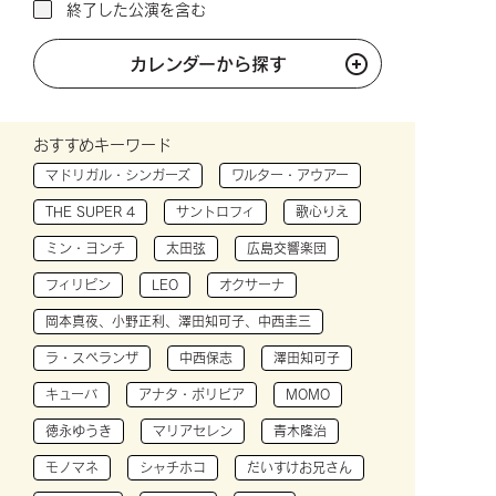
終了した公演を含む
カレンダーから探す
おすすめキーワード
マドリガル・シンガーズ
ワルター・アウアー
THE SUPER 4
サントロフィ
歌心りえ
ミン・ヨンチ
太田弦
広島交響楽団
フィリピン
LEO
オクサーナ
岡本真夜、小野正利、澤田知可子、中西圭三
ラ・スペランザ
中西保志
澤田知可子
キューバ
アナタ・ボリビア
MOMO
徳永ゆうき
マリアセレン
青木隆治
モノマネ
シャチホコ
だいすけお兄さん