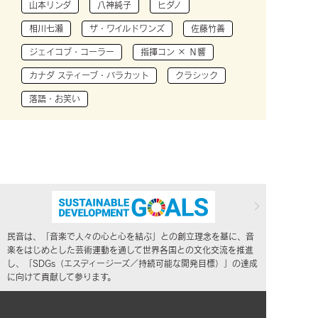
山本リンダ
八神純子
ヒダノ
相川七瀬
ザ・ワイルドワンズ
佐藤竹善
ジェイコブ・コーラー
指揮コン × Ｎ響
カナダ スティーブ・バラカット
クラシック
落語・お笑い
民音は、「音楽で人々の心と心を結ぶ」との創立理念を基に、音
楽をはじめとした芸術運動を通して世界各国との文化交流を推進
し、「SDGs（エスディージーズ／持続可能な開発目標）」の達成
に向けて貢献して参ります。